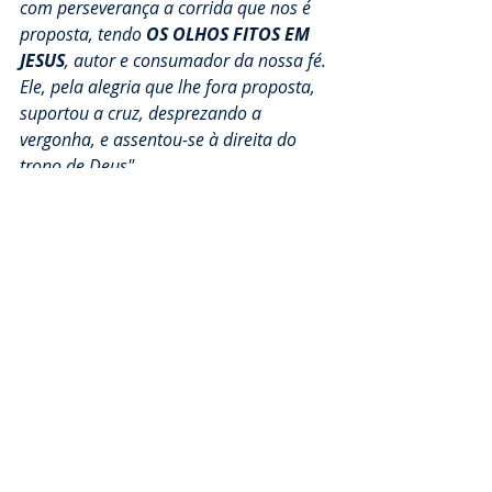
com perseverança a corrida que nos é 
proposta, tendo 
OS OLHOS FITOS EM 
JESUS
, autor e consumador da nossa fé. 
Ele, pela alegria que lhe fora proposta, 
suportou a cruz, desprezando a 
vergonha, e assentou-se à direita do 
trono de Deus"
.
Que Deus continue abençoando 
vocês!
Allana Marques
Quer conhecer mais da Família IDE? 
Visite-nos!
 Queremos conhecer você
😉
Gostou do nosso artigo? Compartilhe 
no Facebook.