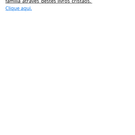
família através destes livros cristãos. 
Clique aqui.
Clique aqui
, 
 conheça nosso canal no 
Youtube e seja alimentado pela 
Palavra de Deus! 
Quer ficar por dentro de todas as 
notícias que estão acontecendo na 
NCBN? 
Acesse aqui
.
#
carvalhosdejustiça 
#
inabaláveis 
#oração
#fé