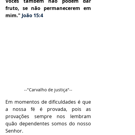
Vocês também não podem dar 
fruto, se não permanecerem em 
mim." 
João 15:4
⠀⠀⠀⠀⠀⠀⠀⠀⠀
--"Carvalho de justiça"--
Em momentos de dificuldades é que 
a nossa fé é provada, pois as 
provações sempre nos lembram 
quão dependentes somos do nosso 
Senhor. 