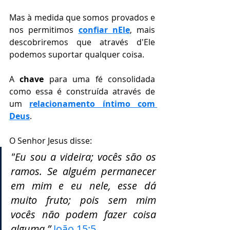
⠀⠀⠀⠀⠀⠀⠀⠀⠀
Mas à medida que somos provados e 
nos permitimos 
confiar nEle
, mais 
descobriremos que através d'Ele 
podemos suportar qualquer coisa.
⠀⠀⠀⠀⠀⠀⠀⠀⠀
A 
chave
 para uma fé consolidada 
como essa é construída através de 
um 
relacionamento íntimo com 
Deus
.
⠀⠀⠀⠀⠀⠀⠀⠀⠀
O Senhor Jesus disse:
"Eu sou a videira; vocês são os 
ramos. Se alguém permanecer 
em mim e eu nele, esse dá 
muito fruto; pois sem mim 
vocês não podem fazer coisa 
alguma.” 
João 15:5