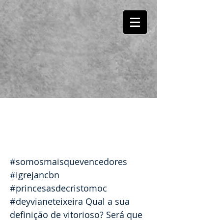
VOCÊ É MAIS QUE
VENCEDOR EM CRISTO
JESUS
#somosmaisquevencedores
#igrejancbn
#princesasdecristomoc
#deyvianeteixeira Qual a sua
definição de vitorioso? Será que