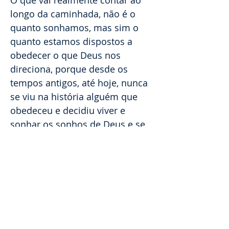
O que vai realmente contar ao
longo da caminhada, não é o
quanto sonhamos, mas sim o
quanto estamos dispostos a
obedecer o que Deus nos
direciona, porque desde os
tempos antigos, até hoje, nunca
se viu na história alguém que
obedeceu e decidiu viver e
sonhar os sonhos de Deus e se
arrependeu. Mais do que ousar
sonhar, ouse obedecer. Pois
com toda certeza, o que irá
experimentar, vai muito além do
que você pôde um dia imaginar.
O que o Senhor tem para cada
um daqueles que o escolhem, é