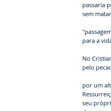
passaria p
sem matar
⠀⠀⠀⠀⠀⠀⠀⠀⠀
"passagem
para a vid
⠀⠀⠀⠀⠀⠀
No Cristia
pelo pecad
⠀⠀⠀⠀⠀⠀⠀⠀⠀
por um alt
Ressurreiç
seu própr