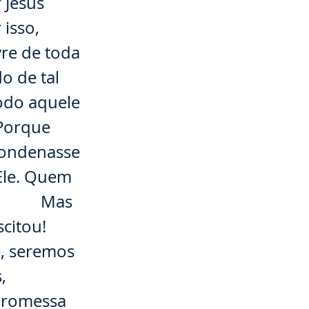
 Jesus
isso,
vre de toda
 de tal
todo aquele
 Porque
condenasse
Ele. Quem
⠀⠀⠀⠀⠀ Mas
scitou!
e, seremos
,
promessa