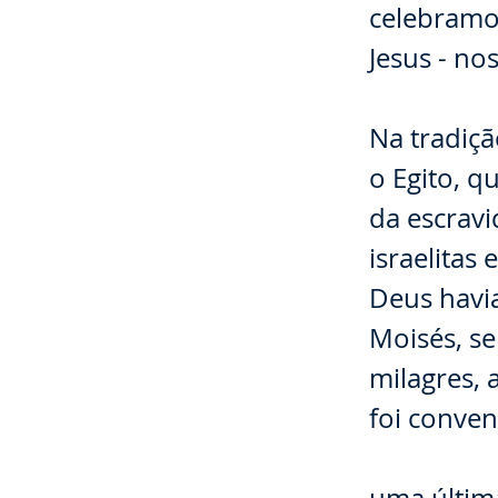
celebramos
Jesus - no
⠀⠀⠀⠀⠀⠀
Na tradiç
o Egito, q
da escrav
israelitas
Deus havia
Moisés, se
milagres, 
foi conven
⠀⠀⠀⠀⠀⠀⠀⠀⠀