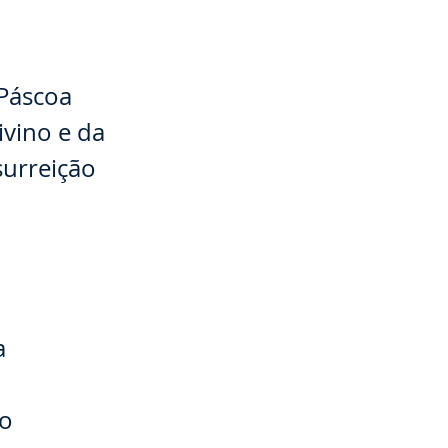
 Páscoa
ivino e da
surreição
a
ão