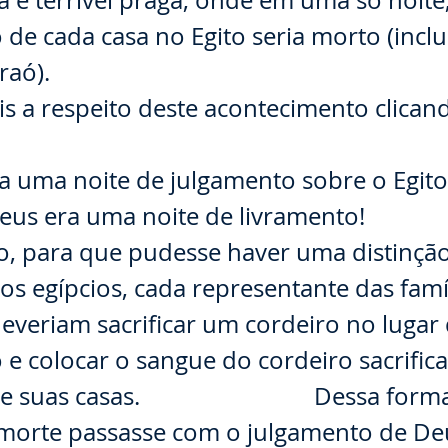
 e terrível praga, onde em uma só noite,
 de cada casa no Egito seria morto (inclu
Faraó). ⠀⠀⠀⠀⠀⠀⠀⠀⠀
s a respeito deste acontecimento clican
⠀⠀⠀
a uma noite de julgamento sobre o Egito
eus era uma noite de livramento! ⠀⠀
o, para que pudesse haver uma distinçã
os egípcios, cada representante das famí
 deveriam sacrificar um cordeiro no lugar 
 e colocar o sangue do cordeiro sacrifica
de suas casas. ⠀⠀⠀⠀⠀⠀⠀⠀⠀ Dessa form
 morte passasse com o julgamento de Deu