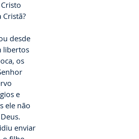
 Cristo
 Cristã?
çou desde
 libertos
oca, os
 Senhor
ervo
gios e
as ele não
 Deus.
diu enviar