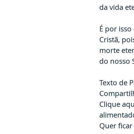
da vida et
⠀⠀⠀⠀⠀⠀
É por isso
Cristã, po
morte eter
do nosso S
⠀⠀⠀⠀⠀⠀
Texto de P
Compartil
Clique aqu
alimentado
Quer ficar