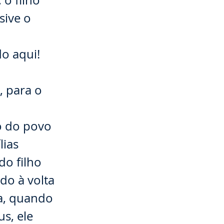
 o filho
sive o
do aqui!
, para o
⠀⠀⠀⠀⠀⠀⠀
o do povo
lias
do filho
do à volta
a, quando
s, ele