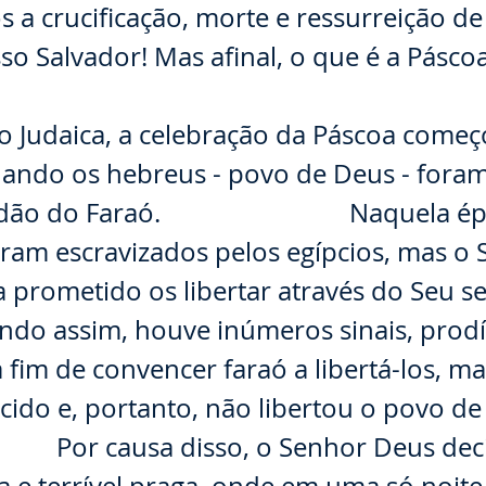
 a crucificação, morte e ressurreição de
sso Salvador! Mas afinal, o que é a Páscoa
⠀⠀⠀
ão Judaica, a celebração da Páscoa come
uando os hebreus - povo de Deus - foram
idão do Faraó. ⠀⠀⠀⠀⠀⠀⠀⠀⠀ Naquela ép
 eram escravizados pelos egípcios, mas o
 prometido os libertar através do Seu s
ndo assim, houve inúmeros sinais, prodí
a fim de convencer faraó a libertá-los, m
cido e, portanto, não libertou o povo de
 Por causa disso, o Senhor Deus deci