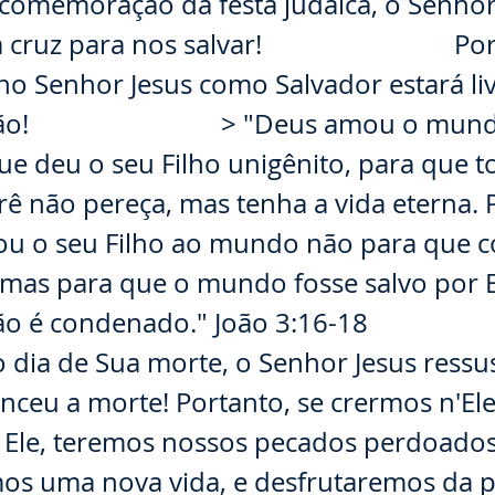
 comemoração da festa judaica, o Senhor
 cruz para nos salvar! ⠀⠀⠀⠀⠀⠀⠀⠀⠀ Por 
o Senhor Jesus como Salvador estará li
ão! ⠀⠀⠀⠀⠀⠀⠀⠀⠀ > "Deus amou o mundo
e deu o seu Filho unigênito, para que 
rê não pereça, mas tenha a vida eterna.
ou o seu Filho ao mundo não para que 
mas para que o mundo fosse salvo por 
não é condenado." João 3:16‭-‬18 ⠀⠀⠀⠀
o dia de Sua morte, o Senhor Jesus ressu
enceu a morte! Portanto, se crermos n'El
r Ele, teremos nossos pecados perdoados
os uma nova vida, e desfrutaremos da 