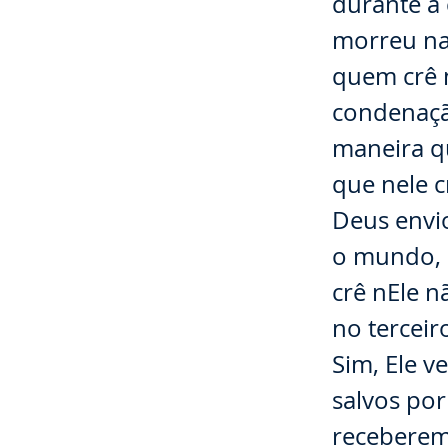
durante a
morreu na
quem crê n
condenaç
maneira qu
que nele c
Deus envi
o mundo, 
crê nEle 
no terceir
Sim, Ele v
salvos po
receberem