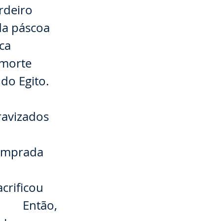
rdeiro
a páscoa
ca
 morte
do Egito.
ravizados
omprada
crificou
⠀⠀⠀ Então,