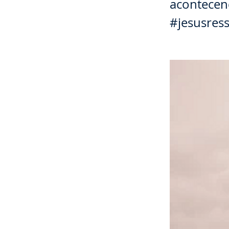
acontecen
#jesusress