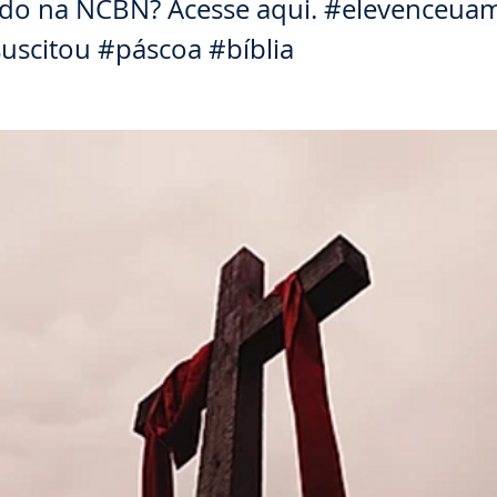
do na NCBN? Acesse aqui. #elevenceua
uscitou #páscoa #bíblia