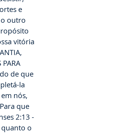
ortes e
 o outro
propósito
ssa vitória
RANTIA,
S PARA
ido de que
pletá-la
z em nós,
 Para que
nses 2:13 -
r quanto o