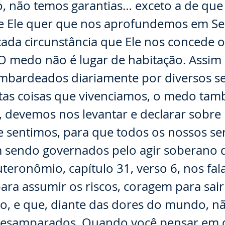
, não temos garantias… exceto a de que
, e Ele quer que nos aprofundemos em S
ada circunstância que Ele nos concede 
 O medo não é lugar de habitação. Assi
bardeados diariamente por diversos s
tas coisas que vivenciamos, o medo ta
o, devemos nos levantar e declarar sobre
e sentimos, para que todos os nossos se
 sendo governados pelo agir soberano d
teronômio, capítulo 31, verso 6, nos fal
ra assumir os riscos, coragem para sair
to, e que, diante das dores do mundo, n
esamparados. Quando você pensar em de