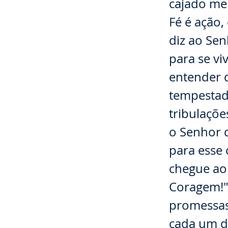
cajado me 
Fé é ação,
diz ao Sen
para se vi
entender 
tempestad
tribulaçõ
o Senhor 
para esse 
chegue ao 
Coragem!".
promessas
cada um d