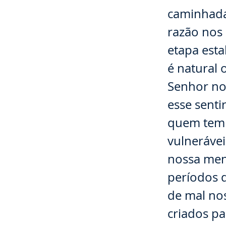
caminhada
razão nos
etapa esta
é natural 
Senhor no
esse sent
quem tem 
vulnerávei
nossa men
períodos 
de mal no
criados p