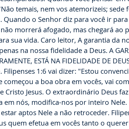
: "Não temais, nem vos atemorizeis; sede f
. Quando o Senhor diz para você ir para
ê não morrerá afogado, mas chegará ao 
ra sua vida. Caro leitor, A garantia da no
penas na nossa fidelidade a Deus. A GA
RAMENTE, ESTÁ NA FIDELIDADE DE DEU
ilipenses 1:6 vai dizer: "Estou convenc
e começou a boa obra em vocês, vai com
de Cristo Jesus. O extraordinário Deus fa
 em nós, modifica-nos por inteiro Nele.
star aptos Nele a não retroceder. Filipe
eus quem efetua em vocês tanto o quere