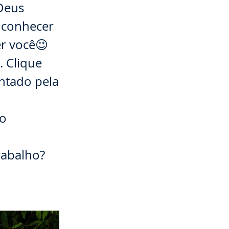
 Deus
 conhecer
er você😉
 Clique
ntado pela
ão
rabalho?