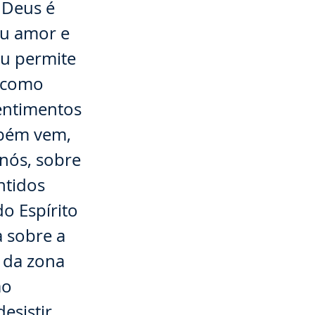
 Deus é
eu amor e
ou permite
m como
entimentos
mbém vem,
 nós, sobre
ntidos
o Espírito
a sobre a
 da zona
ão
sistir,