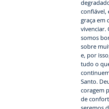
degradado
confiável
graça em c
vivenciar.
somos bom
sobre mui
e, por iss
tudo o qu
continuem
Santo. Deu
coragem pa
de confor
seremos d