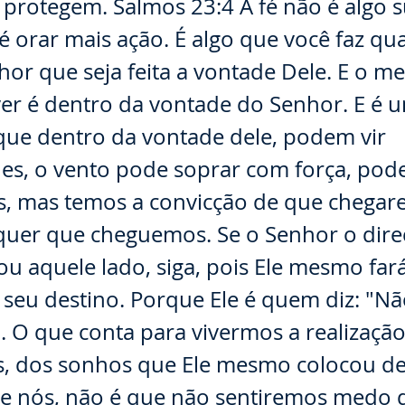
protegem. Salmos 23:4 A fé não é algo s
 é orar mais ação. É algo que você faz q
hor que seja feita a vontade Dele. E o me
ver é dentro da vontade do Senhor. E é 
que dentro da vontade dele, podem vir
es, o vento pode soprar com força, pode
es, mas temos a convicção de que chega
quer que cheguemos. Se o Senhor o dir
ou aquele lado, siga, pois Ele mesmo fa
seu destino. Porque Ele é quem diz: "Nã
 O que conta para vivermos a realização
, dos sonhos que Ele mesmo colocou de
e nós, não é que não sentiremos medo 