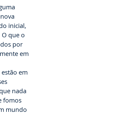
lguma
 nova
o inicial,
. O que o
ados por
ramente em
e estão em
ses
 que nada
e fomos
 um mundo