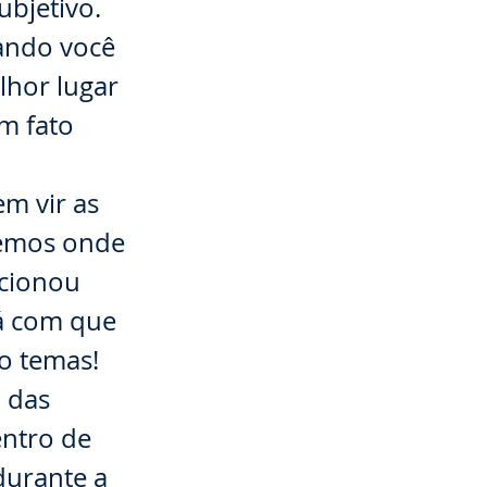
ubjetivo.
uando você
lhor lugar
um fato
m vir as
remos onde
ecionou
rá com que
o temas!
 das
ntro de
durante a