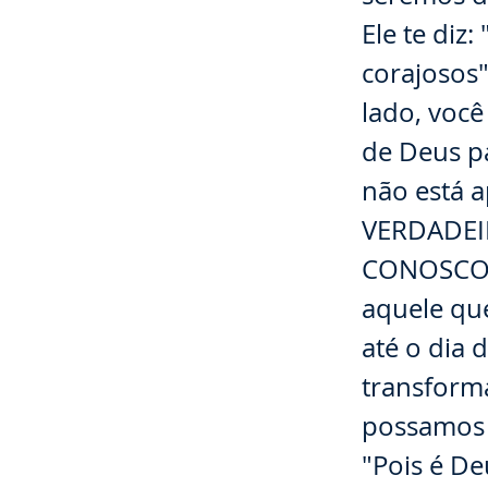
Ele te diz
corajosos"
lado, voc
de Deus pa
não está a
VERDADEI
CONOSCO. F
aquele qu
até o dia 
transforma
possamos e
"Pois é D